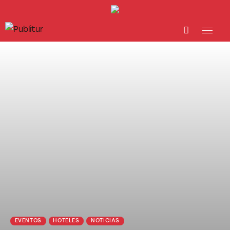
INICIO
INDUSTRIA TURÍSTICA
DESTINOS
EVENTOS
TRAINING
ABORDANDO A…
EVENTOS
HOTELES
NOTICIAS