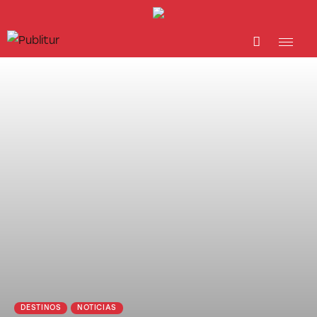
INICIO
INDUSTRIA TURÍSTICA
DESTINOS
EVENTOS
TRAINING
ABORDANDO A…
DESTINOS
NOTICIAS