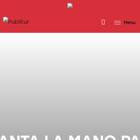
INICIO
INDUSTRIA TURÍSTICA
Menu
DESTINOS
EVENTOS
TRAINING
ABORDANDO A…