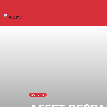
INICIO
INDUSTRIA TURÍSTICA
DESTINOS
EVENTOS
TRAINING
ABORDANDO A…
NOTICIAS