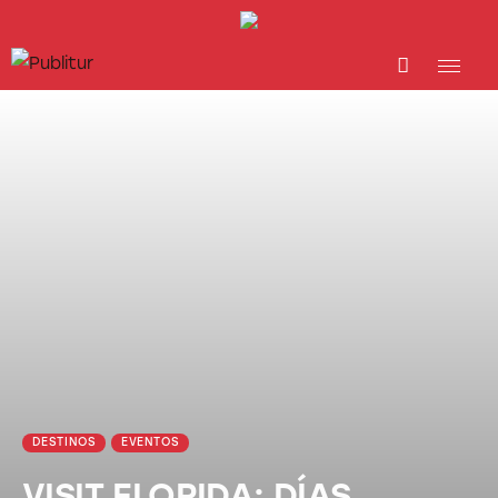
INICIO
INDUSTRIA TURÍSTICA
DESTINOS
EVENTOS
TRAINING
ABORDANDO A…
DESTINOS
EVENTOS
VISIT FLORIDA: DÍAS