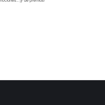
mociones… ¡y de premios!
Suscríbete a nuestro n