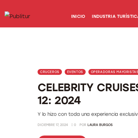
INICIO
INICIO
INDUSTRIA TURÍSTIC
INDUSTRIA TURÍSTICA
DESTINOS
EVENTOS
TRAINING
CRUCEROS
EVENTOS
OPERADORAS MAYORISTA
ABORDANDO A…
CELEBRITY CRUISE
12: 2024
Y lo hizo con toda una experiencia exclusi
DICIEMBRE 17, 2024
0
POR
LAURA BURGOS