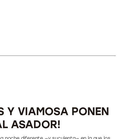
ES Y VIAMOSA PONEN
AL ASADOR!
a noche diferente —y suculenta— en la que los