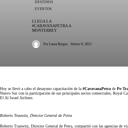
DESTINOS
EVENTOS
LLEGA LA
#CARAVANAPETRA A
MONTERREY
Por
Laura Burgos
febrero 9, 2023
Hoy se llevó a cabo el desayuno capacitación de la 
#CaravanaPetra
 de 
Pe-Tr
Nuevo Sur con la participación de sus principales socios comerciales; Royal Ca
El Al Israel Airlines.
Roberto Trauwitz, Director General de Petra
Roberto Trauwitz, Director General de Petra, compartió con las agencias de via