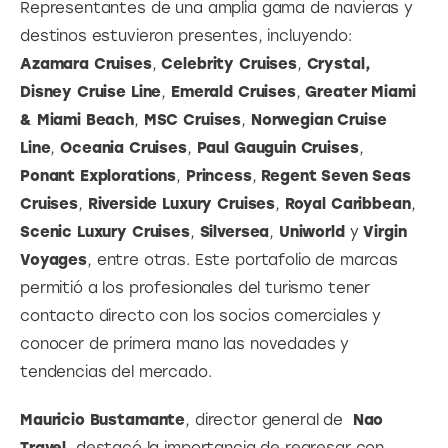
Representantes de una amplia gama de navieras y 
destinos estuvieron presentes, incluyendo: 
Azamara Cruises
, 
Celebrity Cruises
, 
Crystal, 
Disney Cruise Line
, 
Emerald Cruises
, 
Greater Miami 
& Miami Beach
, 
MSC Cruises
, 
Norwegian Cruise 
Line
, 
Oceania Cruises
, 
Paul Gauguin Cruises
, 
Ponant Explorations
, 
Princess
, 
Regent Seven Seas 
Cruises
, 
Riverside Luxury Cruises
, 
Royal Caribbean
, 
Scenic Luxury Cruises
, 
Silversea
, 
Uniworld
 y 
Virgin 
Voyages
, entre otras. Este portafolio de marcas 
permitió a los profesionales del turismo tener 
contacto directo con los socios comerciales y 
conocer de primera mano las novedades y 
tendencias del mercado.
Mauricio Bustamante
, director general de 
 Nao 
Travel
, destacó la importancia de regresar con 