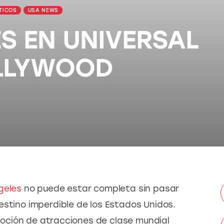
TICOS
USA NEWS
ES EN UNIVERSAL
LLYWOOD
geles
 no puede estar completa sin pasar 
estino imperdible de los Estados Unidos. 
ción de atracciones de clase mundial 