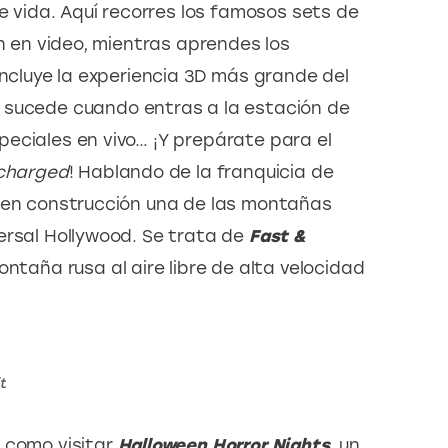
e vida. Aquí recorres los famosos sets de 
on en video, mientras aprendes los 
incluye la experiencia 3D más grande del 
e sucede cuando entras a la estación de 
eciales en vivo… ¡Y prepárate para el 
rcharged
! Hablando de la franquicia de 
á en construcción una de las montañas 
ersal Hollywood. Se trata de 
Fast & 
ontaña rusa al aire libre de alta velocidad 
t
 como visitar 
Halloween Horror Nights
,
 un 