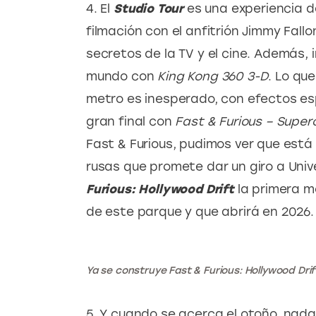
4. El 
Studio Tour
 es una experiencia d
filmación con el anfitrión Jimmy Fall
secretos de la TV y el cine. Además, 
mundo con 
King Kong 360 3-D
. Lo qu
metro es inesperado, con efectos esp
gran final con 
Fast & Furious – Supe
Fast & Furious, pudimos ver que est
rusas que promete dar un giro a Univ
Furious: Hollywood Drift
 la primera m
de este parque y que abrirá en 2026.
Ya se construye Fast & Furious: Hollywood Drif
5. Y cuando se acerca el otoño, nada