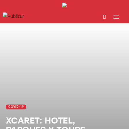
INICIO
INDUSTRIA TURÍSTICA
DESTINOS
EVENTOS
TRAINING
ABORDANDO A…
COVID-19
XCARET: HOTEL,