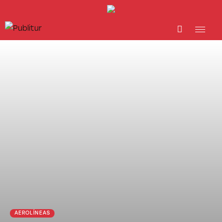
INICIO
INDUSTRIA TURÍSTICA
DESTINOS
EVENTOS
TRAINING
ABORDANDO A…
AEROLÍNEAS