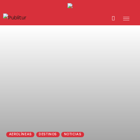
INICIO
INDUSTRIA TURÍSTICA
DESTINOS
EVENTOS
TRAINING
ABORDANDO A…
AEROLÍNEAS
DESTINOS
NOTICIAS