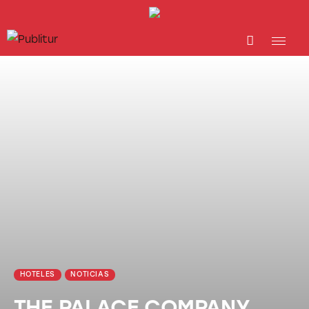
INICIO
INDUSTRIA TURÍSTICA
DESTINOS
EVENTOS
TRAINING
ABORDANDO A…
HOTELES
NOTICIAS
THE PALACE COMPANY