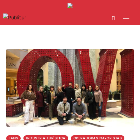
INICIO
INDUSTRIA TURÍSTICA
DESTINOS
EVENTOS
TRAINING
ABORDANDO A…
FAMS
INDUSTRIA TURÍSTICA
OPERADORAS MAYORISTAS