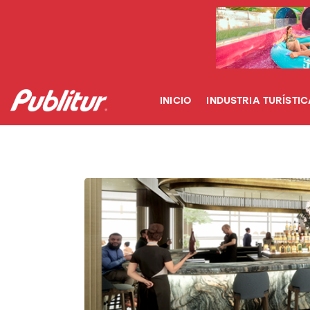
INICIO
INDUSTRIA TURÍSTICA
DESTINOS
INICIO
INDUSTRIA TURÍSTIC
EVENTOS
TRAINING
ABORDANDO A…