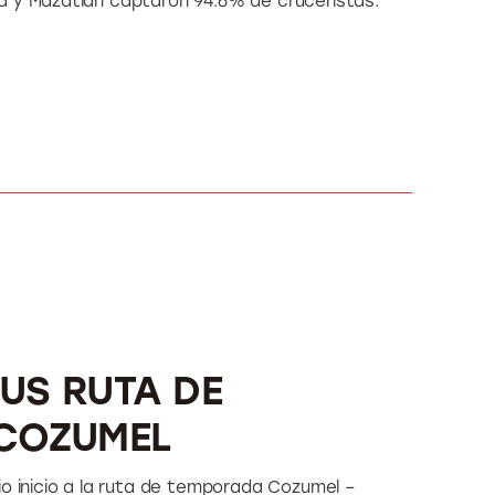
a y Mazatlán captaron 94.6% de cruceristas.
BUS RUTA DE
COZUMEL
io inicio a la ruta de temporada Cozumel –