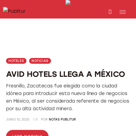
INICIO
INDUSTRIA TURÍSTICA
DESTINOS
HOTELES
NOTICIAS
EVENTOS
AVID HOTELS LLEGA A MÉXICO
TRAINING
Fresnillo, Zacatecas fue elegida como la ciudad
idónea para introducir esta nueva línea de negocios
ABORDANDO A…
en México, al ser considerada referente de negocios
por su alta actividad minera.
JUNIO 10, 2020
0
POR
NOTAS PUBLITUR