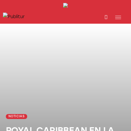
INICIO
INDUSTRIA TURÍSTICA
DESTINOS
EVENTOS
TRAINING
ABORDANDO A…
NOTICIAS
ROYAL CARIBBEAN EN LA