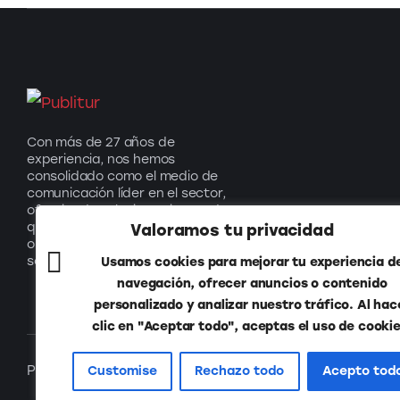
Con más de 27 años de
experiencia, nos hemos
consolidado como el medio de
comunicación líder en el sector,
ofreciendo soluciones innovadoras
que impulsan el turismo y generan
Valoramos tu privacidad
oportunidades para nuestros
socios.
Usamos cookies para mejorar tu experiencia d
navegación, ofrecer anuncios o contenido
personalizado y analizar nuestro tráfico. Al hac
clic en "Aceptar todo", aceptas el uso de cookie
Publitur © 2026. Todos los derechos reservados.
Customise
Rechazo todo
Acepto tod