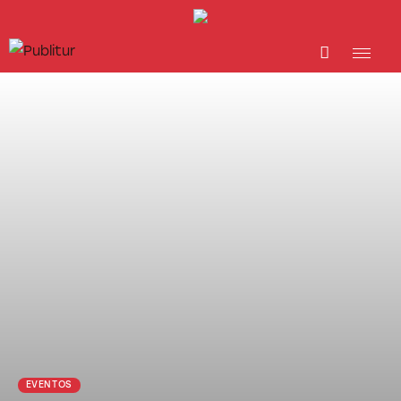
INICIO
INDUSTRIA TURÍSTICA
DESTINOS
EVENTOS
TRAINING
ABORDANDO A…
EVENTOS