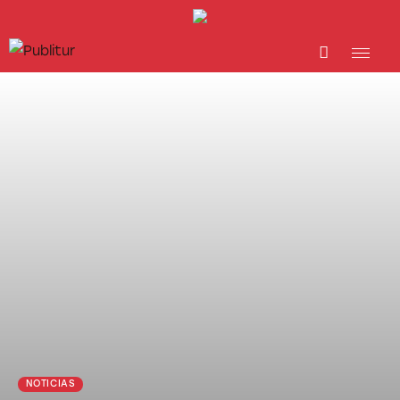
INICIO
INDUSTRIA TURÍSTICA
DESTINOS
EVENTOS
TRAINING
ABORDANDO A…
NOTICIAS