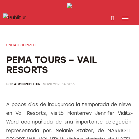
INICIO
INDUSTRIA TURÍSTICA
UNCATEGORIZED
DESTINOS
PEMA TOURS – VAIL
RESORTS
EVENTOS
POR
ADMINPUBLITUR
NOVIEMBRE 14, 2016
TRAINING
ABORDANDO A…
A pocos días de inaugurada la temporada de nieve 
en Vail Resorts, visitó Monterrey Jennifer Viditz-
Ward acompañada de una importante delegación 
representada por: Melanie Stalzer, de MARRIOTT 