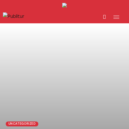
INICIO
INDUSTRIA TURÍSTICA
DESTINOS
EVENTOS
TRAINING
ABORDANDO A…
UNCATEGORIZED