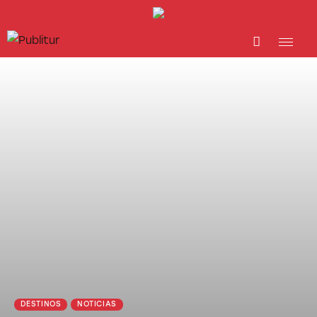
INICIO
INDUSTRIA TURÍSTICA
DESTINOS
EVENTOS
TRAINING
ABORDANDO A…
DESTINOS
NOTICIAS