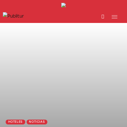
INICIO
INDUSTRIA TURÍSTICA
DESTINOS
EVENTOS
TRAINING
ABORDANDO A…
HOTELES
NOTICIAS