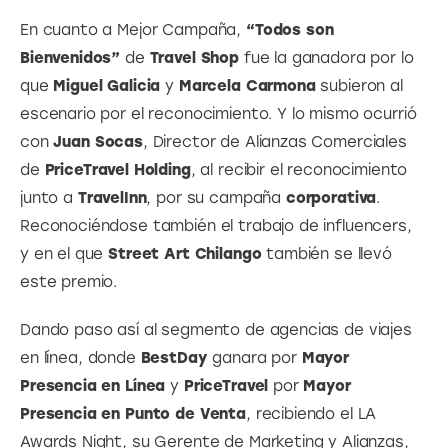
En cuanto a Mejor Campaña,
 “Todos son 
Bienvenidos”
 de
 Travel Shop
 fue la ganadora por lo 
que 
Miguel Galicia
 y 
Marcela Carmona
 subieron al 
escenario por el reconocimiento. Y lo mismo ocurrió 
con 
Juan Socas
, Director de Alianzas Comerciales 
de
 PriceTravel Holding
, al recibir el reconocimiento 
junto a 
TravelInn
, por su campaña
 corporativa
. 
Reconociéndose también el trabajo de influencers, 
y en el que
 Street Art Chilango
 también se llevó 
este premio.
Dando paso así al segmento de agencias de viajes 
en línea, donde 
BestDay
 ganara por 
Mayor 
Presencia en Línea
 y
 PriceTravel
 por 
Mayor 
Presencia en Punto de Venta
, recibiendo el LA 
Awards Night, su Gerente de Marketing y Alianzas,