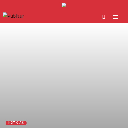
INICIO
INDUSTRIA TURÍSTICA
DESTINOS
EVENTOS
TRAINING
ABORDANDO A…
NOTICIAS