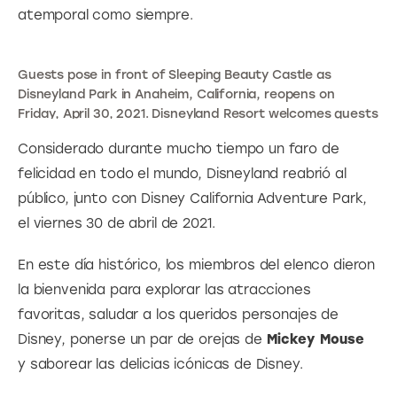
atemporal como siempre.
Guests pose in front of Sleeping Beauty Castle as
Disneyland Park in Anaheim, California, reopens on
Friday, April 30, 2021. Disneyland Resort welcomes guests
back to this Happiest Place on Earth, reopening
Considerado durante mucho tiempo un faro de 
Disneyland Park, Disney California Adventure Park and
Disney’s Grand Californian Hotel & Spa. (Christian
felicidad en todo el mundo, Disneyland reabrió al 
Thompson/Disneyland Resort)
público, junto con Disney California Adventure Park, 
el viernes 30 de abril de 2021.
En este día histórico, los miembros del elenco dieron 
la bienvenida para explorar las atracciones 
favoritas, saludar a los queridos personajes de 
Disney, ponerse un par de orejas de 
Mickey Mouse
y saborear las delicias icónicas de Disney.