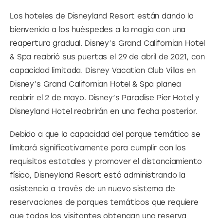
back to this Happiest Place on Earth, reopening
Los hoteles de Disneyland Resort están dando la 
Disneyland Park, Disney California Adventure Park and
DisneyÕs Grand Californian Hotel & Spa. (Richard
bienvenida a los huéspedes a la magia con una 
Harbaugh/Disneyland Resort)
reapertura gradual. Disney’s Grand Californian Hotel 
& Spa reabrió sus puertas el 29 de abril de 2021, con 
capacidad limitada. Disney Vacation Club Villas en 
Disney’s Grand Californian Hotel & Spa planea 
reabrir el 2 de mayo. Disney’s Paradise Pier Hotel y 
Disneyland Hotel reabrirán en una fecha posterior.
Debido a que la capacidad del parque temático se 
limitará significativamente para cumplir con los 
requisitos estatales y promover el distanciamiento 
físico, Disneyland Resort está administrando la 
asistencia a través de un nuevo sistema de 
reservaciones de parques temáticos que requiere 
que todos los visitantes obtengan una reserva 