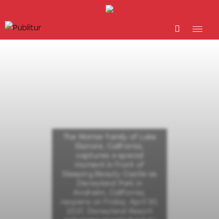
INICIO
INDUSTRIA TURÍSTICA
DESTINOS
EVENTOS
TRAINING
ABORDANDO A…