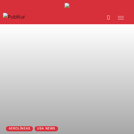
INICIO
INDUSTRIA TURÍSTICA
DESTINOS
EVENTOS
TRAINING
ABORDANDO A…
AEROLÍNEAS
USA NEWS