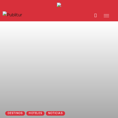
INICIO
INDUSTRIA TURÍSTICA
DESTINOS
EVENTOS
TRAINING
ABORDANDO A…
DESTINOS
HOTELES
NOTICIAS