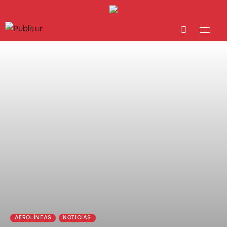
INICIO
INDUSTRIA TURÍSTICA
DESTINOS
EVENTOS
TRAINING
ABORDANDO A…
AEROLÍNEAS
NOTICIAS