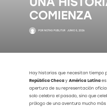
UNA HISTOR
COMIENZA
POR
NOTAS PUBLITUR
JUNIO 5, 2026
Hay historias que necesitan tiempo p
República Checa 
y 
América Latina
 es
apertura de su representación oficial
solo celebra el pasado, sino que ce
prólogo de una aventura mucho más am