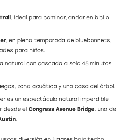
rail
, ideal para caminar, andar en bici o
ter
, en plena temporada de bluebonnets,
dades para niños.
na natural con cascada a solo 45 minutos
juegos, zona acuática y una casa del árbol.
cer es un espectáculo natural imperdible
ar desde el
Congress Avenue Bridge
, una de
Austin
.
uscas diversión en lugares bajo techo, 