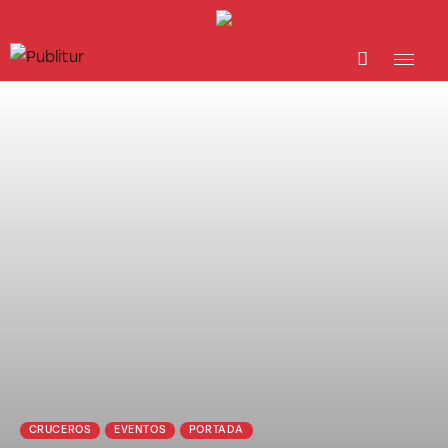
INICIO
INDUSTRIA TURÍSTICA
DESTINOS
EVENTOS
TRAINING
ABORDANDO A…
CRUCEROS
EVENTOS
PORTADA