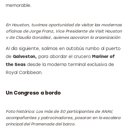
memorable.
En Houston, tuvimos oportunidad de visitar las modernas
oficinas de Jorge Franz, Vice Presidente de Visit Houston
y de Claudia González, quienes apoyaron la organización
del Congreso de ANAV, ofreciendo un recorrido en
Al día siguiente, salimos en autobús rumbo al puerto 
algunos atractivos del centro de la ciudad.
de 
Galveston,
 para abordar el crucero 
Mariner of 
the Seas
 desde la moderna terminal exclusiva de 
Royal Caribbean. 
Un Congreso a bordo
Foto histórica: Los más de 50 participantes de ANAV,
acompañantes y patrocinadores, posaron en la escalera
principal del Promenade del barco.