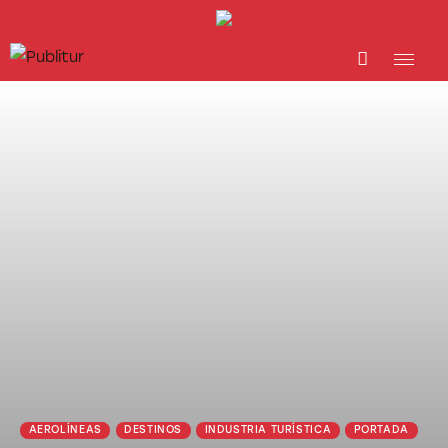
INICIO
INDUSTRIA TURÍSTICA
DESTINOS
EVENTOS
TRAINING
ABORDANDO A…
AEROLÍNEAS
DESTINOS
INDUSTRIA TURÍSTICA
PORTADA