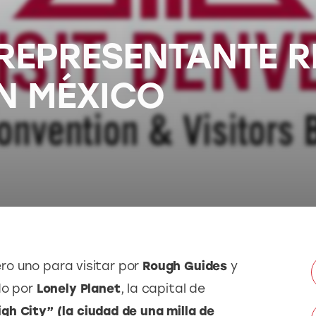
REPRESENTANTE R
N MÉXICO
o uno para visitar por 
Rough Guides
 y 
o por 
Lonely Planet
, la capital de 
igh City” (la ciudad de una milla de 